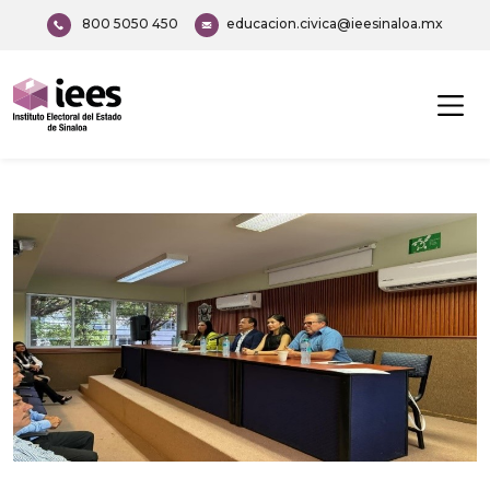
800 5050 450
educacion.civica@ieesinaloa.mx