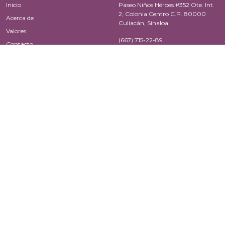
Inicio
Paseo Niños Héroes #352 Ote. Int.
2, Colonia Centro C.P. 80000
Acerca de
Culiacán, Sinaloa.
Valores
(667) 715-22-89
Contacto
(667) 715-31-82
Oficina Zona Norte
Oficina Zona Sur
Zaragoza 444 Nte, Desp. #409,
Av. Cruz Lizárraga #604, Local 1
entre callejón rubí y Heriberto
Col. Ferrocarrilera Plaza Azcona
Valdez, Edif. San Isidro C.P. 81200
C.P. 82010 Mazatlán, Sinaloa.
Los Mochis, Sinaloa.
(669) 981-27-10
(668) 817-32-73
Redes sociales
Correo electrónico
Facebook
educacion.civica@ieesinaloa.mx
Instagram
Twitter