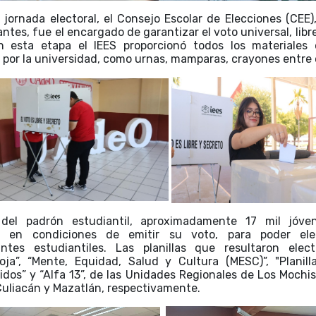
 jornada electoral, el Consejo Escolar de Elecciones (CEE)
ntes, fue el encargado de garantizar el voto universal, libr
en esta etapa el IEES proporcionó todos los materiales e
s por la universidad, como urnas, mamparas, crayones entre 
 del padrón estudiantil, aproximadamente 17 mil jóve
n en condiciones de emitir su voto, para poder el
antes estudiantiles. Las planillas que resultaron elec
Roja”, “Mente, Equidad, Salud y Cultura (MESC)”, "Planilla
idos” y “Alfa 13”, de las Unidades Regionales de Los Mochis,
uliacán y Mazatlán, respectivamente.