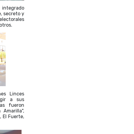
, integrado
e, secreto y
lectorales
otros.
nes Linces
egir a sus
tas fueron
 Amarilla",
 El Fuerte,