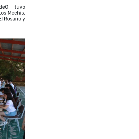
deO, tuvo
Los Mochis,
l Rosario y