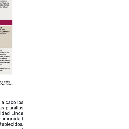
 a cabo los
s planillas
nidad Lince
a comunidad
ablecidos,