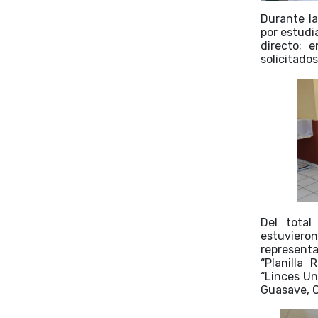
Durante la
por estudia
directo; 
solicitado
Del total
estuviero
represent
“Planilla 
“Linces Un
Guasave, C