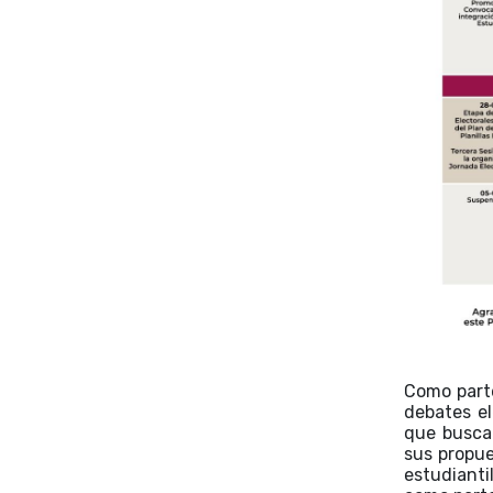
Como parte
debates el
que buscan
sus propue
estudiant